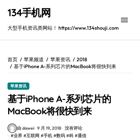
跳
134手机网
转
到
内
大型手机资讯类网站！ https://www.134shouji.com
容
首页
苹果频道
苹果资讯
2018
基于iPhone A-系列芯片的MacBook将很快到来
苹果资讯
基于iPhone A-系列芯片的
MacBook将很快到来
由 dawei
9 月 19, 2018
没有评论
#
业界
#
互联网
#
手机
#
数码
#
科
#
通信