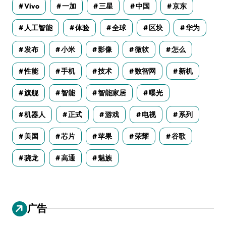
Vivo
一加
三星
中国
京东
人工智能
体验
全球
区块
华为
发布
小米
影像
微软
怎么
性能
手机
技术
数智网
新机
旗舰
智能
智能家居
曝光
机器人
正式
游戏
电视
系列
美国
芯片
苹果
荣耀
谷歌
骁龙
高通
魅族
广告