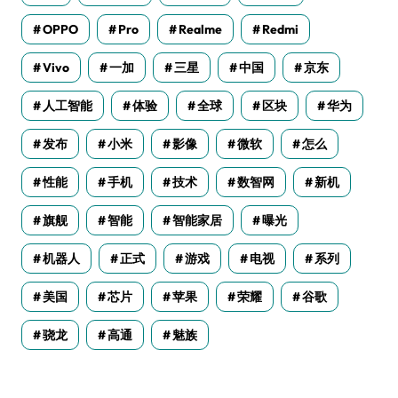
OPPO
Pro
Realme
Redmi
Vivo
一加
三星
中国
京东
人工智能
体验
全球
区块
华为
发布
小米
影像
微软
怎么
性能
手机
技术
数智网
新机
旗舰
智能
智能家居
曝光
机器人
正式
游戏
电视
系列
美国
芯片
苹果
荣耀
谷歌
骁龙
高通
魅族