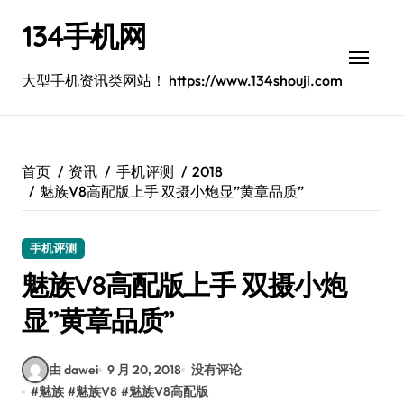
跳
134手机网
转
到
内
大型手机资讯类网站！ https://www.134shouji.com
容
首页
资讯
手机评测
2018
魅族V8高配版上手 双摄小炮显”黄章品质”
手机评测
魅族V8高配版上手 双摄小炮
显”黄章品质”
由 dawei
9 月 20, 2018
没有评论
#
魅族
#
魅族V8
#
魅族V8高配版