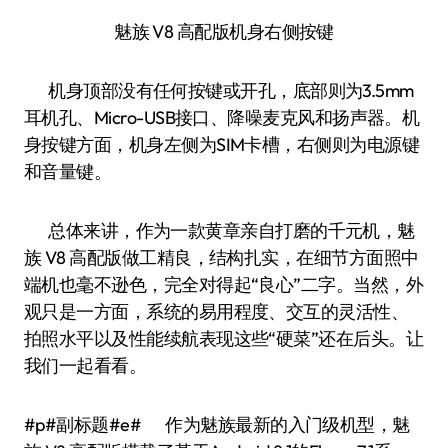
魅族 V8 高配版机身右侧按键
机身顶部没有任何按键或开孔，底部则为3.5mm
耳机孔、Micro-USB接口、降噪麦克风和扬声器。机
身按键方面，机身左侧为SIM卡槽，右侧则为电源键
和音量键。
总体来讲，作为一款黄章亲自打磨的千元机，魅
族 V8 高配版做工精良，结构扎实，在细节方面照中
端机也毫不逊色，完全对得起“良心”二字。当然，外
观只是一方面，系统的易用程度、交互的灵活性、
拍照水平以及性能续航表现这些“硬菜”还在后头。让
我们一起看看。
#p#副标题#e# 作为魅族最新的入门级机型，魅