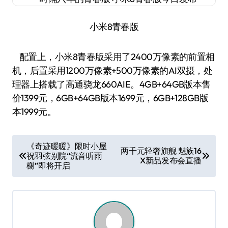
小米8青春版
配置上，小米8青春版采用了2400万像素的前置相
机，后置采用1200万像素+500万像素的AI双摄，处
理器上搭载了高通骁龙660AIE。4GB+64GB版本售
价1399元，6GB+64GB版本1699元，6GB+128GB版
本1999元。
文
《奇迹暖暖》限时小屋
两千元轻奢旗舰 魅族16
祝羽弦别院“流音听雨
章
X新品发布会直播
榭”即将开启
导
航