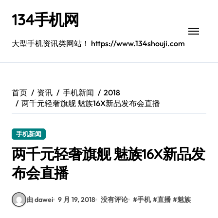
跳
134手机网
转
到
内
大型手机资讯类网站！ https://www.134shouji.com
容
首页
资讯
手机新闻
2018
两千元轻奢旗舰 魅族16X新品发布会直播
手机新闻
两千元轻奢旗舰 魅族16X新品发
布会直播
由 dawei
9 月 19, 2018
没有评论
#
手机
#
直播
#
魅族